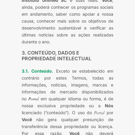
Instituto Unimed SC
e suas filiais.
Você
,
ainda, poderá conhecer os programas sociais
em andamento, saber como apoiar a nossa
causa, conhecer mais sobre os objetivos de
desenvolvimento sustentável e verificar as
últimas notícias sobre as ações realizadas
durante o ano.
3. CONTEÚDO, DADOS E
PROPRIEDADE INTELECTUAL
3.1. Conteúdo.
Exceto se estabelecido em
contrário por estes Termos, todas as
informações, notícias, imagens, marcas e
informações de mercado disponibilizados
Porta
l
no
em qualquer idioma ou forma, é de
nossa exclusiva propriedade ou a
Nós
Portal
licenciado (“conteúdo”). O uso do
por
Você
não gera qualquer presunção de
transferência dessa propriedade ou licença.
Por essa razão,
Você
não deverá