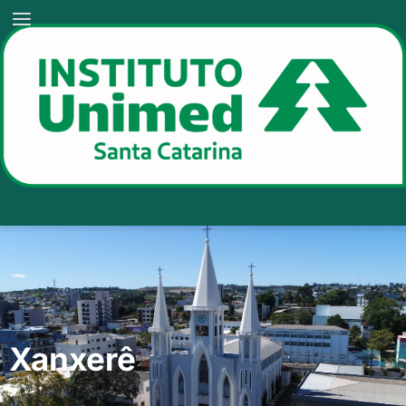
Xanxerê